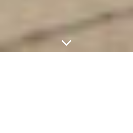
Meubles De Luxe - Notre
Sélection
La
qualité
et l’
originalité
d’un
meuble haut de gamme
complètent la réalisation d’un appartement ou local
professionnel sophistiqué. Lorsqu’il est réalisé avec des
matériaux nobles et conçu dans une démarche
artistique, le mobilier insuffle à l’aménagement
d’intérieur une identité affirmée. Pour votre un salon,